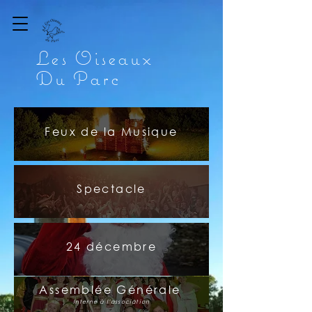
Les
O
iseaux
D
u
P
arc
Feux de la Musique
Spectacle
24 décembre
Assemblée Générale
Interne à l'association