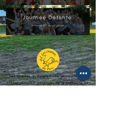
Journée Détente
Interne à l'association
Les Oiseaux du Parc est une association loi
1901 divertissant les jeunes de la commune de
ROUANS et de ses alentours à travers
l'organisation d’événements culturels.
Mairie de ROUANS
Place de la poste
44610 ROUANS
lesoiseauxduparc@gmail.com