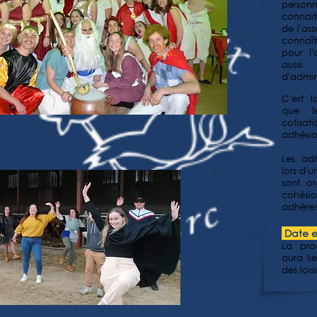
person
connait
de l'as
connaît
pour l
aussi
d'admini
C'est l
que l
cotisat
adhésio
Les adh
lors d'
sont or
cohési
adhéren
Date e
La pro
aura lie
des lois