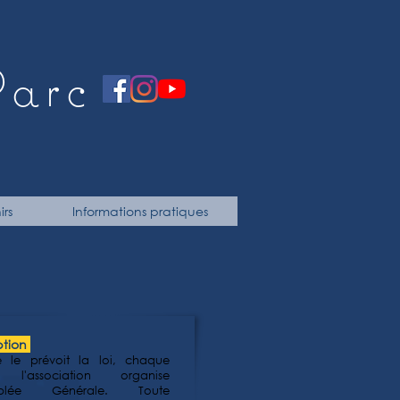
P
arc
rs
Informations pratiques
ption
le prévoit la loi, chaque
 l'association organise
emblée Générale. Toute