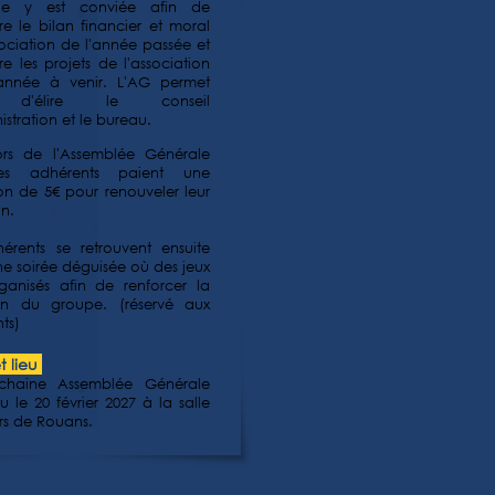
ne y est conviée afin de
re le bilan financier et moral
sociation de l'année passée et
re les projets de l'association
'année à venir. L'AG permet
 d'élire le conseil
stration et le bureau.
ors de l'Assemblée Générale
es adhérents paient une
ion de 5€ pour renouveler leur
n.
érents se retrouvent ensuite
une soirée déguisée où des jeux
ganisés afin de renforcer la
on du groupe. (réservé aux
ts)
t lieu
chaine Assemblée Générale
u le 20 février 2027 à la salle
irs de Rouans
.