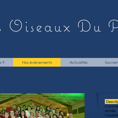
s
O
iseaux
D
u
s ?
Nos évènements
Actualités
Souveni
Assemblée Générale
Descri
Comme 
année
l'Ass