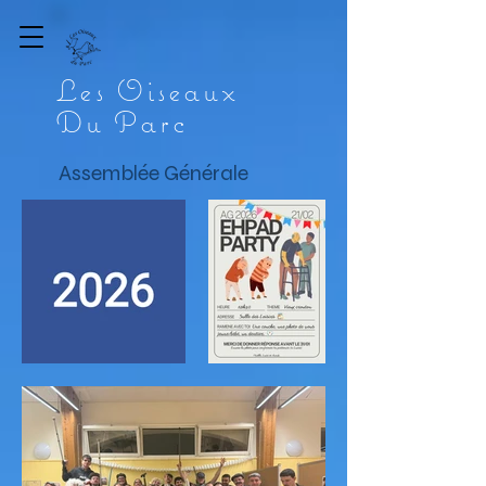
Les
O
iseaux
D
u
P
arc
Assemblée Générale